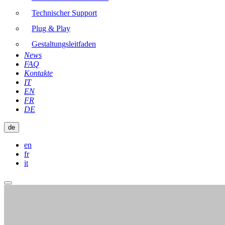
Technischer Support
Plug & Play
Gestaltungsleitfaden
News
FAQ
Kontakte
IT
EN
FR
DE
de
en
fr
it
Hauptmenü